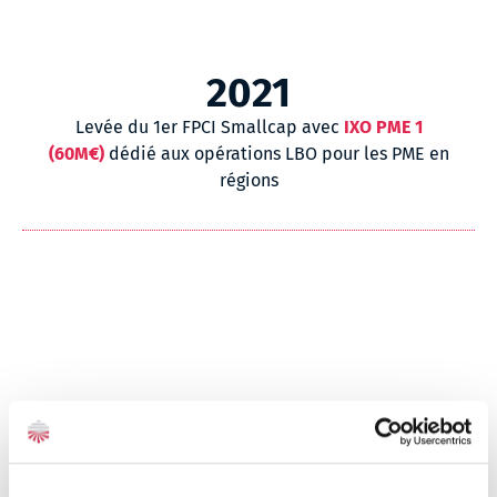
2021
Levée du 1er FPCI Smallcap avec
IXO PME 1
(60M€)
dédié aux opérations LBO pour les PME en
régions
2024
iXO Private Equity gère 1 Md d'euros à l'issue de la
levée du nouvel FPCI
IXO 5 avec près de 220M€