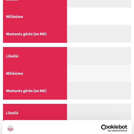
2023
216.3 M€
IXO CO-INVEST BA DEVELOPPEMENT
2021
22.5 M€
IXO PME 1
2020