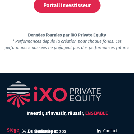
Portail investisseur
Données fournies par iXO Private Equity
* Performances depuis la création pour chaque fonds. Les
performances passées ne préjugent pas des performances futures
Investir,
s'investir,
réussir,
ENSEMBLE
Siège
34,
Bureau
Bureau
Bureau
À propos
Contact