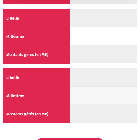
SOCRI 2
2006
20.8 M€
ICSO 1
2003
86.0 M€