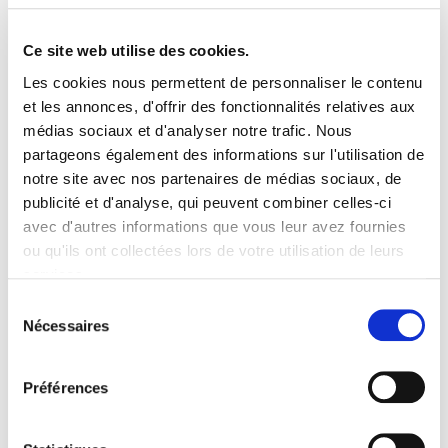
60.0 M€
Ce site web utilise des cookies.
Les cookies nous permettent de personnaliser le contenu
et les annonces, d'offrir des fonctionnalités relatives aux
IXO 4
médias sociaux et d'analyser notre trafic. Nous
partageons également des informations sur l'utilisation de
2018
notre site avec nos partenaires de médias sociaux, de
publicité et d'analyse, qui peuvent combiner celles-ci
avec d'autres informations que vous leur avez fournies
200.0 M€
ou qu'ils ont collectées lors de votre utilisation de leurs
services.
Sélection
FONDS LIQUIDÉS
Nécessaires
du
consentement
IXO 3
Préférences
2013