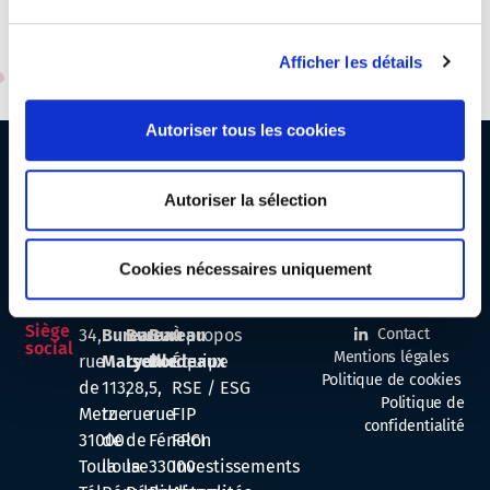
Afficher les détails
Autoriser tous les cookies
Autoriser la sélection
Cookies nécessaires uniquement
Investir,
s'investir,
réussir,
ENSEMBLE
Siège
34,
Bureau
Bureau
Bureau
À propos
Contact
social
Mentions légales
rue
Marseille
Lyon
Bordeaux
Équipe
Politique de cookies
de
113,
28,
5,
RSE / ESG
Politique de
Metz
rue
rue
rue
FIP
confidentialité
31000
de
de
Fénelon
FPCI
Toulouse
la
la
33000
Investissements