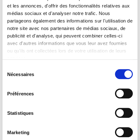
et les annonces, d'offrir des fonctionnalités relatives aux
médias sociaux et d'analyser notre trafic. Nous
partageons également des informations sur l'utilisation de
notre site avec nos partenaires de médias sociaux, de
publicité et d'analyse, qui peuvent combiner celles-ci
avec d'autres informations que vous leur avez fournies
ou qu'ils ont collectées lors de votre utilisation de leurs
services.
Sélection
20.07.2026
Nécessaires
Azergo sécurise un financement de 30
du
M€ auprès d’iXO PE pour accélérer son
consentement
développement
Préférences
Azergo, leader français des solutions ergonomiques pour
les environnements de travail, franchit une nouvelle étape
Statistiques
de son développement avec la réalis…
Lire la suite
Marketing