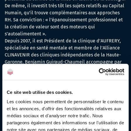
De même, il investit très tôt les sujets relatifs au Capital
Humain, qu’il trouve complémentaires aux approches
RH. Sa conviction : « l’épanouissement professionnel et
la création de valeur sont des moteurs qui
s’autoalimentent ».
Depuis 2007, il est Président de la clinique d’AUFRERY,
spécialisée en santé mentale et membre de l’Alliance
CLINAVENIR des cliniques indépendantes de la Haute-
Garonne. Benjamin Guiraud-Chaumeil accompagne par
ailleurs l’action d’institutions qui œuvrent pour
promouvoir l’entrepreneuriat et les activités du secteur
de la santé et de la prévention : secrétaire général de la
Fédération de l’Hospitalisation Privée d’Occitanie et
Ce site web utilise des cookies.
Vice-Président de la Conférence Régionale de la
Les cookies nous permettent de personnaliser le contenu
Prévention, il est administrateur de la CPME du 31.
et les annonces, d'offrir des fonctionnalités relatives aux
médias sociaux et d'analyser notre trafic. Nous
partageons également des informations sur l'utilisation de
notre site avec nos partenaires de médias sociaux, de