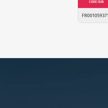
CODE ISIN
FR00105937