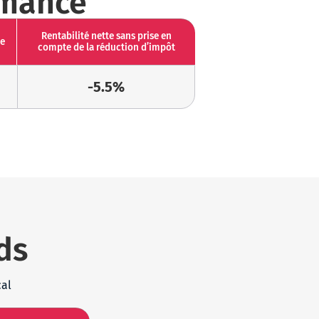
rmance
Rentabilité nette sans prise en
ve
compte de la réduction d’impôt
-5.5%
ds
cal