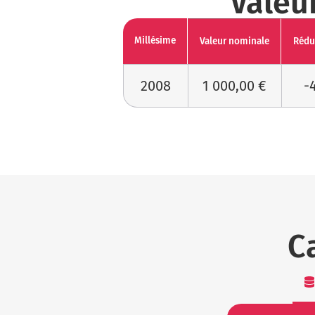
Valeu
Millésime
Valeur nominale
Rédu
2008
1 000,00 €
-
C