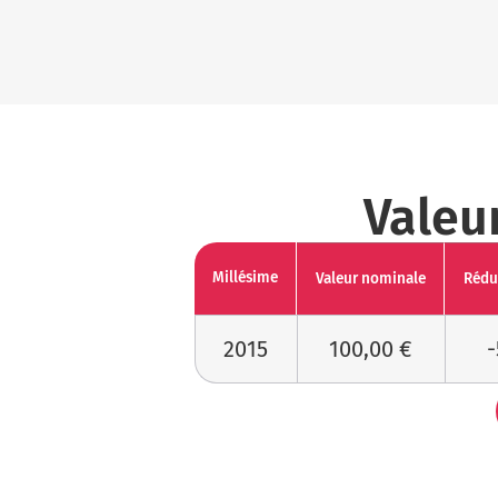
Valeu
Millésime
Valeur nominale
Rédu
2015
100,00 €
-