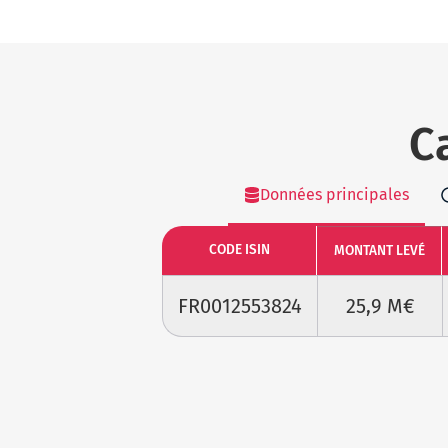
C
Données principales
CODE ISIN
MONTANT LEVÉ
FR0012553824
25,9 M€