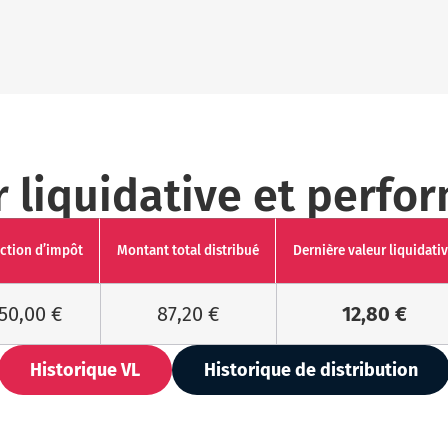
r liquidative et perfo
ction d’impôt
Montant total distribué
Dernière valeur liquidati
50,00 €
87,20 €
12,80 €
Historique VL
Historique de distribution