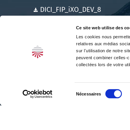
DICI_FIP_iXO_DEV_8
Reglement_FIP_iXO_DEV_8
Ce site web utilise des co
Les cookies nous permetten
relatives aux médias socia
sur l'utilisation de notre 
peuvent combiner celles-ci
collectées lors de votre uti
Siège
Sélection
social
Nécessaires
du
34, rue de
consentement
Metz
31000
Investir,
Toulouse
Tél. :
05