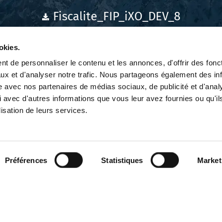
Fiscalite_FIP_iXO_DEV_8
okies.
t de personnaliser le contenu et les annonces, d'offrir des fonct
ux et d'analyser notre trafic. Nous partageons également des in
site avec nos partenaires de médias sociaux, de publicité et d'anal
 avec d'autres informations que vous leur avez fournies ou qu'il
lisation de leurs services.
Contact
Réalisation Hastone & Ten
À propos
Préférences
Statistiques
Market
Mentions légales
Équipe
Politique de cookies
RSE / ESG
Politique de
FIP
confidentialité
FPCI
Investissements