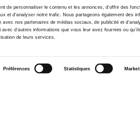
t de personnaliser le contenu et les annonces, d'offrir des fonct
ux et d'analyser notre trafic. Nous partageons également des in
site avec nos partenaires de médias sociaux, de publicité et d'anal
 avec d'autres informations que vous leur avez fournies ou qu'il
lisation de leurs services.
Contact
Réalisation Hastone & Ten
À propos
Mentions légales
Équipe
Politique de cookies
RSE / ESG
Préférences
Statistiques
Market
Politique de
FIP
confidentialité
FPCI
Investissements
Actualités