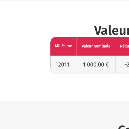
Valeu
Millésime
Valeur nominale
Rédu
2011
1 000,00 €
-