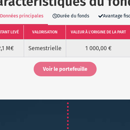
aractéristiques du fon
Données principales
Durée du fonds
Avantage fis
TANT LEVÉ
VALORISATION
VALEUR À L'ORIGINE DE LA PART
2,1 M€
Semestrielle
1 000,00 €
Voir le portefeuille