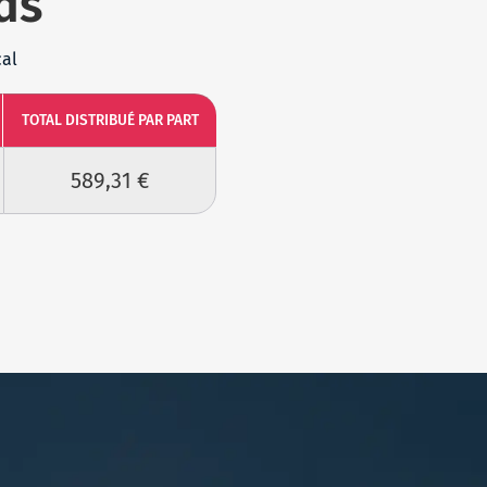
ds
cal
TOTAL DISTRIBUÉ PAR PART
589,31 €