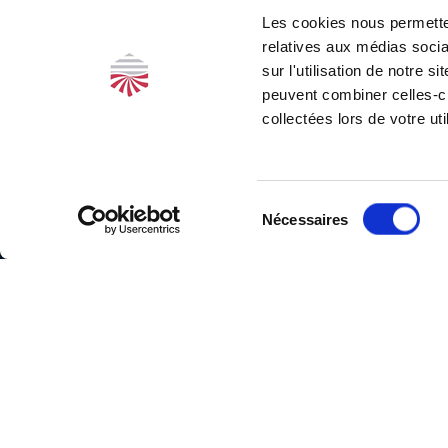
Les cookies nous permetten
relatives aux médias socia
sur l'utilisation de notre 
peuvent combiner celles-ci
collectées lors de votre uti
Siège
social
34, rue de
Sélection
Nécessaires
Metz
du
31000
consentement
Investir,
Toulouse
Tél. :
05
34 417 418
s'investir,
Bureau
Marseille
réussir,
113, rue
de la