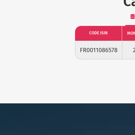
C
CODE ISIN
MON
FR0011086578