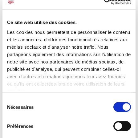
la zone Bretagne–Pays de la Loire
iXO Private Equity confie la responsabilité de la zone
Ce site web utilise des cookies.
Bretagne–Pays de la Loire à Rémi Chériaux,
récemment nommé Directeur Associé. Présent au sein
Les cookies nous permettent de personnaliser le contenu
de la société depuis 2009, il a largement contribué à
et les annonces, d'offrir des fonctionnalités relatives aux
son développement, notamment en Languedoc-
médias sociaux et d'analyser notre trafic. Nous
Roussillon, en tissant des liens étroits avec
partageons également des informations sur l'utilisation de
l’écosystème entrepreneurial local.
notre site avec nos partenaires de médias sociaux, de
publicité et d'analyse, qui peuvent combiner celles-ci
«
Après plus de quinze ans chez iXO, je suis heureux de
avec d'autres informations que vous leur avez fournies
mettre mon expérience et mon énergie au service des
ou qu'ils ont collectées lors de votre utilisation de leurs
entrepreneurs de Bretagne et Pays de la Loire. Notre
services.
objectif est d’apporter un capital patient, exigeant et
Sélection
bienveillant pour accompagner les étapes clés de leur
Nécessaires
du
histoire : croissance, internationalisation, transmission
consentement
ou recomposition capitalistique. Nous travaillerons
aussi à élargir notre base d’investisseurs institutionnels
Préférences
et privés, constituant un terreau dynamique et porteur