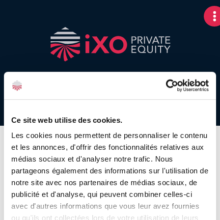
Lettre FIP iXO n°39
Ce site web utilise des cookies.
Les cookies nous permettent de personnaliser le contenu
et les annonces, d'offrir des fonctionnalités relatives aux
médias sociaux et d'analyser notre trafic. Nous
Un nouveau chapitre pour
partageons également des informations sur l'utilisation de
iXO Private Equity
notre site avec nos partenaires de médias sociaux, de
publicité et d'analyse, qui peuvent combiner celles-ci
Après plus de 30 ans au sein d’iXO Private Equity,
avec d'autres informations que vous leur avez fournies
Bruno de Cambiaire laisse la présidence à Olivier
ou qu'ils ont collectées lors de votre utilisation de leurs