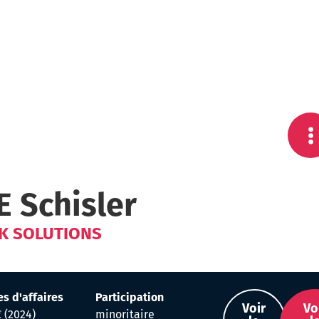
E Schisler
K SOLUTIONS
es d'affaires
Participation
Voir
Vo
 (2024)
minoritaire