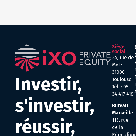
Siège
social
34, rue de
Metz
31000
Investir,
Toulouse
Tél. :
05
34 417 418
s'investir,
Bureau
Marseille
réussir,
113, rue
de la
Républiqu