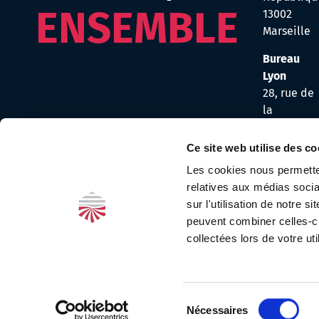
ENSEMBLE
13002
Marseille
Bureau
Lyon
28, rue de
la
Républiqu
69002
Ce site web utilise des co
Lyon
Les cookies nous permetten
relatives aux médias socia
Bureau
sur l'utilisation de notre 
Bordeaux
peuvent combiner celles-ci
5, rue
collectées lors de votre uti
Fénelon
33000
Bordeaux
Sélection
Nécessaires
du