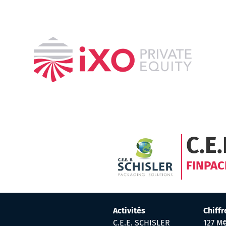
C.E.
FINPAC
Activités
Chiffr
C.E.E. SCHISLER
127 M€