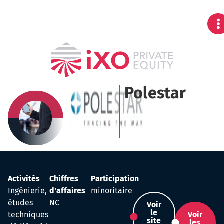
Polestar
Activités
Chiffres
Participation
Ingénierie,
d'affaires
minoritaire
études
NC
Voir
le
techniques
Voir
site
les