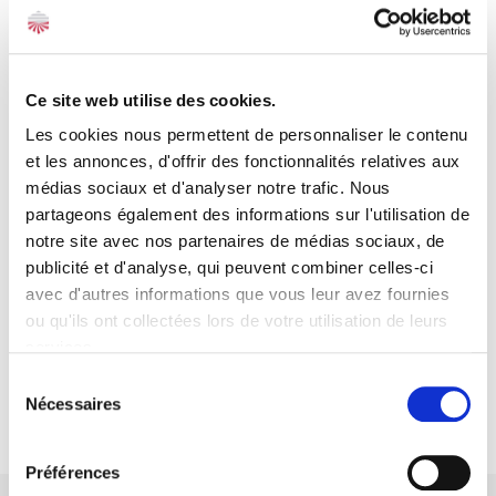
Ce site web utilise des cookies.
Les cookies nous permettent de personnaliser le contenu
et les annonces, d'offrir des fonctionnalités relatives aux
médias sociaux et d'analyser notre trafic. Nous
partageons également des informations sur l'utilisation de
notre site avec nos partenaires de médias sociaux, de
Jean-Luc Rivière
Directeur associé
publicité et d'analyse, qui peuvent combiner celles-ci
avec d'autres informations que vous leur avez fournies
ou qu'ils ont collectées lors de votre utilisation de leurs
services.
Voir toute l'équipe
Sélection
Nécessaires
du
consentement
Préférences