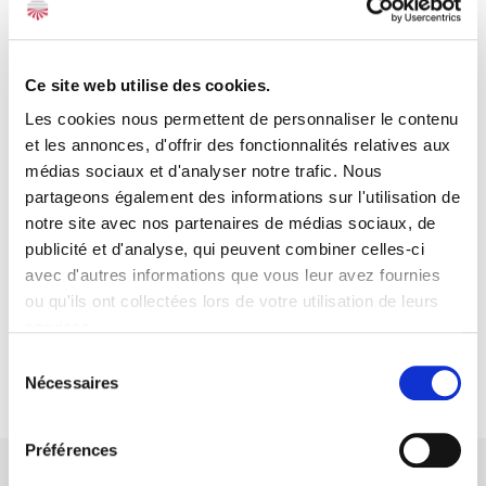
Ce site web utilise des cookies.
Les cookies nous permettent de personnaliser le contenu
et les annonces, d'offrir des fonctionnalités relatives aux
médias sociaux et d'analyser notre trafic. Nous
partageons également des informations sur l'utilisation de
François Sion
notre site avec nos partenaires de médias sociaux, de
Chargé d’Affaires Sénior
publicité et d'analyse, qui peuvent combiner celles-ci
avec d'autres informations que vous leur avez fournies
ou qu'ils ont collectées lors de votre utilisation de leurs
services.
Voir toute l'équipe
Sélection
Nécessaires
du
consentement
Préférences