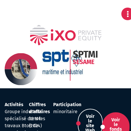
SPTMI
SESAME
Activités
Chiffres
Participation
Groupe industriel
d'affaires
minoritaire
Voir
spécialisé dans les
32 M€
Voir
le
le
travaux BtoB de
(2024)
site
fonds
Web