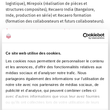
logistique), Mirepoix (réalisation de pièces et
structures composites), Recaero India (Bangalore,
Inde, production en série) et Recaero formation
(formation des collaborateurs et futurs collaborateurs).
À propos de Grand Sud Ouest Capital
Grand Sud-Ouest Capital est une société de capital
investissement du groupe Crédit Agricole en région,
détenue depuis 2002 par les Caisses Régionales de
Ce site web utilise des cookies.
Crédit Agricole du Sud-Ouest (Toulouse 31, Aquitaine,
Pyrénées-Gascogne, Nord Midi-Pyrénées, Charente-
Les cookies nous permettent de personnaliser le contenu
Périgord). Structure « evergreen », Grand Sud-Ouest
et les annonces, d'offrir des fonctionnalités relatives aux
Capital est un partenaire de long terme des PME et ETI
médias sociaux et d'analyser notre trafic. Nous
de son territoire. Grand Sud-Ouest Capital
partageons également des informations sur l'utilisation de
accompagne des équipes de managers expérimentés
notre site avec nos partenaires de médias sociaux, de
ouvertes à un partenariat capitalistique impliquant
publicité et d'analyse, qui peuvent combiner celles-ci
des échanges d’informations réguliers et
avec d'autres informations que vous leur avez fournies
contradictoires. Grand Sud-Ouest Capital est une SCR
ou qu'ils ont collectées lors de votre utilisation de leurs
forte d’environ 200 M€ de fonds propres et 250 M€ sous
services.