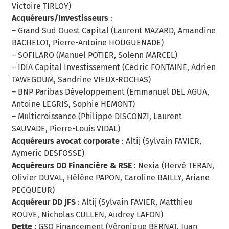
Victoire TIRLOY)
Acquéreurs/Investisseurs
:
– Grand Sud Ouest Capital (Laurent MAZARD, Amandine
BACHELOT, Pierre-Antoine HOUGUENADE)
– SOFILARO (Manuel POTIER, Solenn MARCEL)
– IDIA Capital Investissement (Cédric FONTAINE, Adrien
TAWEGOUM, Sandrine VIEUX-ROCHAS)
– BNP Paribas Développement (Emmanuel DEL AGUA,
Antoine LEGRIS, Sophie HEMONT)
– Multicroissance (Philippe DISCONZI, Laurent
SAUVADE, Pierre-Louis VIDAL)
Acquéreurs avocat corporate
: Altij (Sylvain FAVIER,
Aymeric DESFOSSE)
Acquéreurs DD Financière & RSE
: Nexia (Hervé TERAN,
Olivier DUVAL, Hélène PAPON, Caroline BAILLY, Ariane
PECQUEUR)
Acquéreur DD JFS
: Altij (Sylvain FAVIER, Matthieu
ROUVE, Nicholas CULLEN, Audrey LAFON)
Dette
: GSO Financement (Véronique BERNAT, Juan