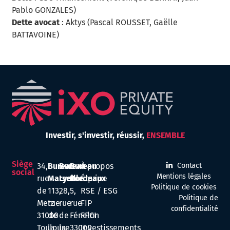
Pablo GONZALES)
Dette avocat
: Aktys (Pascal ROUSSET, Gaëlle
BATTAVOINE)
Investir,
s'investir,
réussir,
ENSEMBLE
Siège
34,
Bureau
Bureau
Bureau
À propos
Contact
social
Mentions légales
rue
Marseille
Lyon
Bordeaux
Équipe
Politique de cookies
de
113,
28,
5,
RSE / ESG
Politique de
Metz
rue
rue
rue
FIP
confidentialité
31000
de
de
Fénelon
FPCI
Toulouse
la
la
33000
Investissements