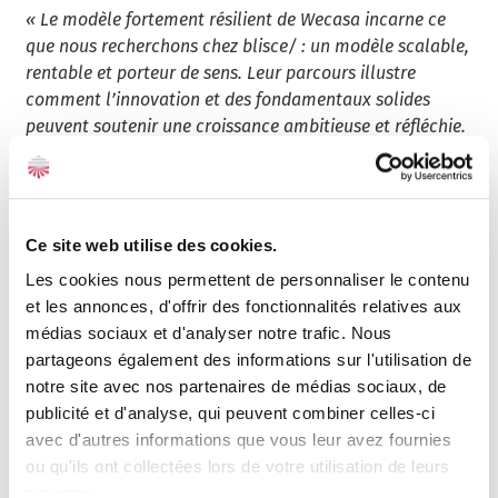
« Le modèle fortement résilient de Wecasa incarne ce
que nous recherchons chez blisce/ : un modèle scalable,
rentable et porteur de sens. Leur parcours illustre
comment l’innovation et des fondamentaux solides
peuvent soutenir une croissance ambitieuse et réfléchie.
» — Alexandre Mars, Fondateur et PDG de blisce/
Réinventer les services à domicile pour les ménages
Ce site web utilise des cookies.
modernes
Les cookies nous permettent de personnaliser le contenu
Depuis sa création, Wecasa répond à l’évolution des
et les annonces, d'offrir des fonctionnalités relatives aux
modes de vie en proposant des services adaptés aux
médias sociaux et d'analyser notre trafic. Nous
besoins des ménages. Les utilisateurs peuvent
partageons également des informations sur l'utilisation de
réserver une large gamme de prestations disponibles
notre site avec nos partenaires de médias sociaux, de
7j/7, de 7h à 22h : ménage, beauté, massage, garde
publicité et d'analyse, qui peuvent combiner celles-ci
d’enfants, coaching sportif, etc.
avec d'autres informations que vous leur avez fournies
ou qu'ils ont collectées lors de votre utilisation de leurs
Ces services sont assurés par un réseau de plus de 10
services.