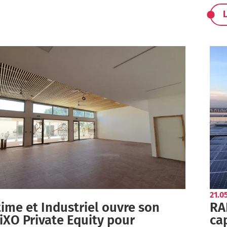
L
21.0
ime et Industriel ouvre son
RA
 iXO Private Equity pour
cap