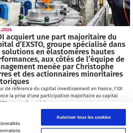
4.2024
DI acquiert une part majoritaire du
pital d’EXSTO, groupe spécialisé dans
s solutions en élastomères hautes
rformances, aux côtés de l’équipe de
nagement menée par Christophe
res et des actionnaires minoritaires
storiques
ur de référence du capital investissement en France, l’IDI
nce la prise d’une participation majoritaire au capital
STO, groupe français le…
ire la suite
Autoriser tous les cookies
ionnalités
formations