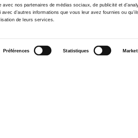
site avec nos partenaires de médias sociaux, de publicité et d'anal
< Pré.
1
2
3
4
 avec d'autres informations que vous leur avez fournies ou qu'il
lisation de leurs services.
Préférences
Statistiques
Market
Contact
Réalisation Hastone & Ten
À propos
Mentions légales
Équipe
Politique de cookies
RSE / ESG
Politique de
FIP
confidentialité
FPCI
Investissements
Actualités