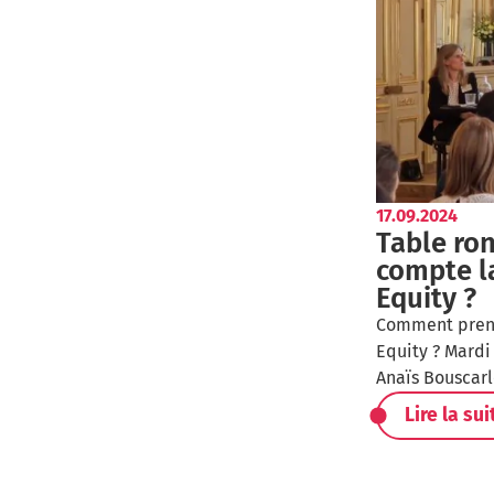
17.09.2024
Table ro
compte la
Equity ?
Comment prend
Equity ? Mardi
Anaïs Bouscarl
Lire la sui