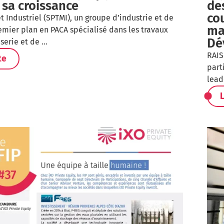
 sa croissance
des
co
t Industriel (SPTMI), un groupe d’industrie et de
ma
emier plan en PACA spécialisé dans les travaux
Dé
serie et de …
RAIS
te
part
lead
L