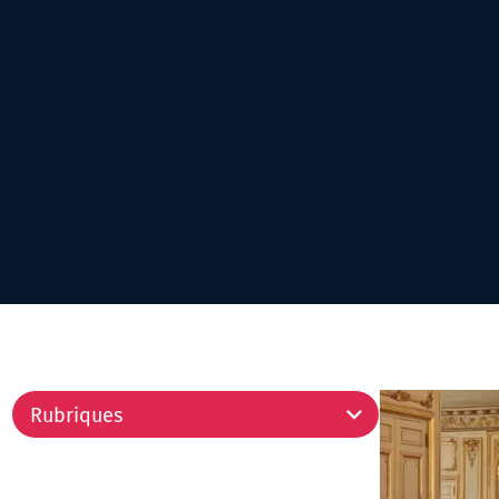
6
results
available