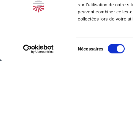
sur l'utilisation de notre 
peuvent combiner celles-ci
collectées lors de votre uti
Sélection
Nécessaires
du
Siège
consentement
social
34, rue de
Metz
31000
Investir,
Toulouse
Tél. :
05
34 417 418
s'investir,
Bureau
Marseille
113, rue