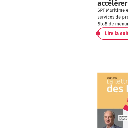
accélérer
SPT Maritime e
services de pr
BtoB de menui
Lire la sui