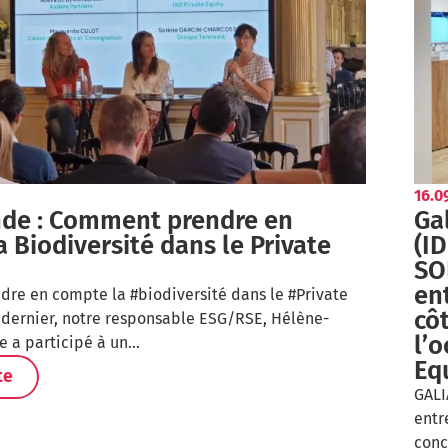
16.0
nde : Comment prendre en
Gal
 Biodiversité dans le Private
(I
SO
en
re en compte la #biodiversité dans le #Private
cô
 dernier, notre responsable ESG/RSE, Hélène-
l’o
e a participé à un…
Eq
te
GALI
entr
conc