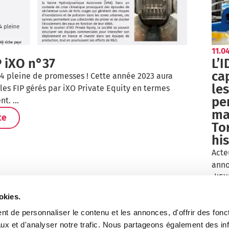
11.0
P iXO n°37
L’I
ca
4 pleine de promesses ! Cette année 2023 aura
le
 les FIP gérés par iXO Private Equity en termes
pe
nt. …
ma
te
Tor
hi
Acte
anno
d’EX
L
okies.
t de personnaliser le contenu et les annonces, d'offrir des fonct
ux et d'analyser notre trafic. Nous partageons également des in