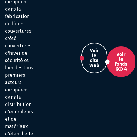
européen
dans la
fabrication
de liners,
couvertures
d’été,
couvertures
Voir
d’hiver de
Voir
le
le
sécurité et
site
fonds
Web
l’un des tous
IXO 4
premiers
acteurs
européens
dans la
distribution
d’enrouleurs
et de
matériaux
d’étanchéité