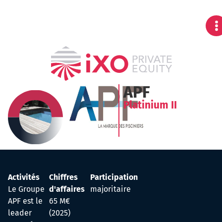
APF
Platinium II
Activités
Chiffres
Participation
Le Groupe
d'affaires
majoritaire
APF est le
65 M€
leader
(2025)