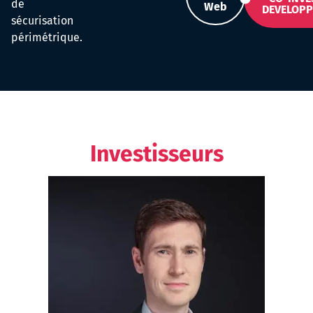
de
Web
DEVELOP
sécurisation
périmétrique.
Investisseurs