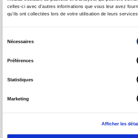
celles-ci avec d'autres informations que vous leur avez four
qu'ils ont collectées lors de votre utilisation de leurs services
Les investissements de la
région
Sélection
Nécessaires
du
consentement
Préférences
Statistiques
Marketing
Afficher les déta