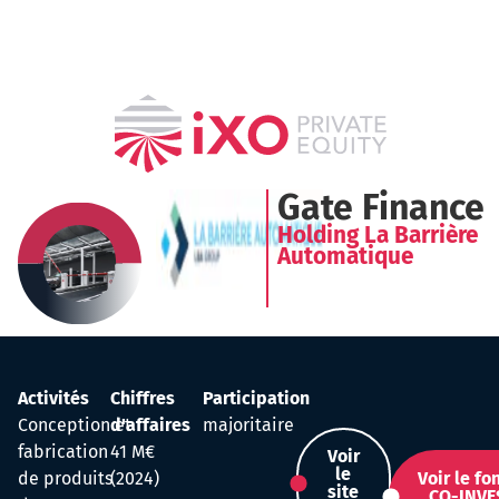
Gate Finance
Holding La Barrière
Automatique
Activités
Chiffres
Participation
Conception et
d'affaires
majoritaire
fabrication
41 M€
Voir
le
de produits
(2024)
Voir le fo
site
CO-INVE